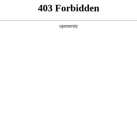
企业业务
个人业务
了解我们
投资者
城市公共服务
>
城市光空间解决方案
EN
Global
壮观的夜景图画，利用城市夜晚光与影的交汇，输出城市夜文化